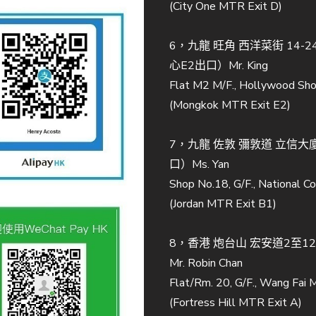
(City One MTR Exit D)
6，九龍 旺角 西洋菜街 14
心E2出口）Mr. King
Flat M2 M/F., Hollywood Sho
(Mongkok MTR Exit E2)
7，九龍 佐敦 彌敦道 立信大廈
口）Ms. Yan
Shop No.18, G/F., National 
(Jordan MTR Exit B1)
8，香港 炮台山 宏安道2至1
Mr. Robin Chan
Flat/Rm. 20, G/F., Wang Fai 
(Fortress Hill MTR Exit A)