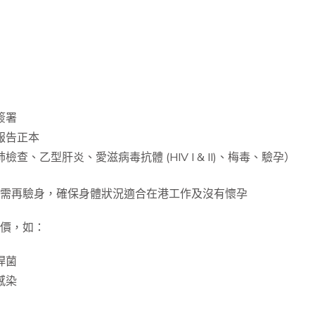
簽署
報告正本
檢查、乙型肝炎、愛滋病毒抗體 (HIV I & II)、梅毒、驗孕）
需再驗身，確保身體狀況適合在港工作及沒有懷孕
價，如：
桿菌
感染