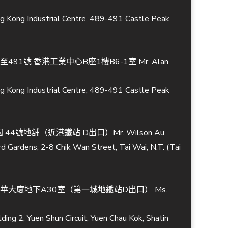
ng Kong Industrial Centre, 489-491 Castle Peak
491號 香港工業中心B座1樓B6-1室 Mr. Alan
ng Kong Industrial Centre, 489-491 Castle Peak
44號地舖（近港鐵站 D出口）Mr. Wilson Au
d Gardens, 2-8 Chik Wan Street, Tai Wai, N.T. (Tai
冠華大廈地下A30室（第一城地鐵站D出口） Ms.
ding 2, Yuen Shun Circuit, Yuen Chau Kok, Shatin