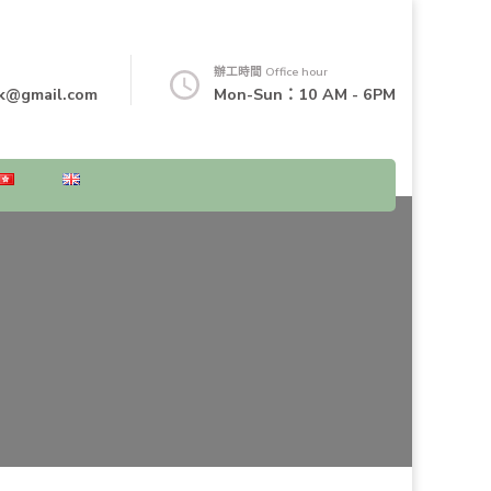
辦工時間 Office hour
k@gmail.com
Mon-Sun：10 AM - 6PM