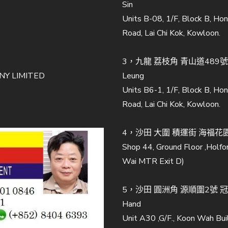
Sin
Units B-08, 1/F, Block B, Ho
Road, Lai Chi Kok, Kowloon.
3，九龍 荔枝角 青山道489號至
Y LIMITED
Leung
Units B6-1, 1/F, Block B, Ho
Road, Lai Chi Kok, Kowloon.
4，沙田 大圍 積運街 海福花園 
Shop 44, Ground Floor ,Holfor
Wai MTR Exit D)
5，沙田 圓洲角 源順圍2號 
Hand
Unit A30 ,G/F., Koon Wah Buil