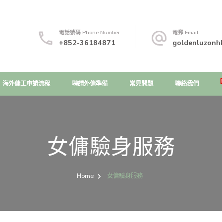
電話號碼 Phone Number
電郵 Email
+852-36184871
goldenluzonh
海外傭工申請流程
聘請外傭準備
常見問題
聯絡我們
女傭驗身服務
Home
女傭驗身服務