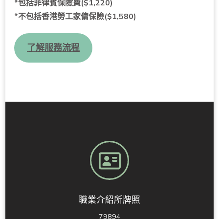
*包括菲律賓保險費($1,220)
*不包
括
香港勞工家
傭
保險($1,580)
了解服務流程
職業介紹所牌照
79894