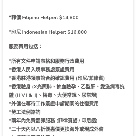
*菲傭 Filipino Helper:
$14,800
*印尼 Indonesian Helper:
$16,800
服務費用包括：
*所有
文件
申請表格和服務行政費用
*香港人民入境事務處簽證費用
*香港駐港領事館合約確認費用 (印尼/菲律賓)
*香港驗身 (X光照肺
、
抽血驗孕、乙型肝、愛滋病毒抗
體 (HIV I & II)、梅毒、大便常規、尿常規)
*外傭在等待工作簽證申請期間的住宿費用
*勞工法例諮詢
*兩年內免費翻譯服務 (菲律賓語 / 印尼語)
*三十天內以八折優惠價更換海外或現成外傭