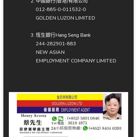
中國銀行(香港)有限公司
012-885-0-011532-0
GOLDEN LUZON LIMITED
恆生銀行Hang Seng Bank
244-282901-883
NEW ASIAN
EMPLOYMENT COMPANY LIMITED