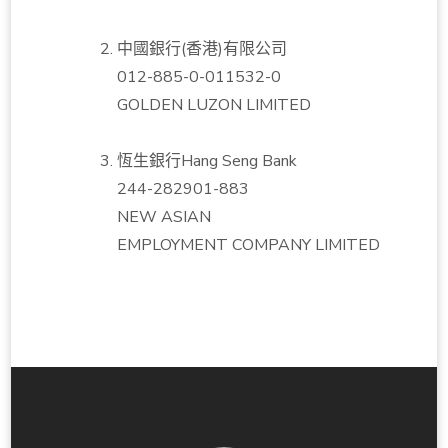
中國銀行(香港)有限公司
012-885-0-011532-0
GOLDEN LUZON LIMITED
恆生銀行Hang Seng Bank
244-282901-883
NEW ASIAN
EMPLOYMENT COMPANY LIMITED