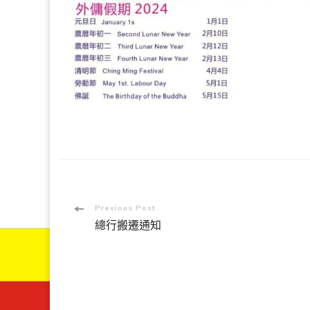
Post
Previous Post
總行搬遷通知
Navigation