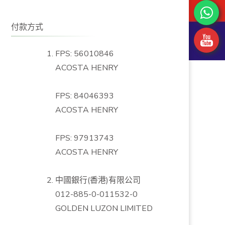
付款方式
FPS: 56010846
ACOSTA HENRY
FPS: 84046393
ACOSTA HENRY
FPS: 97913743
ACOSTA HENRY
中國銀行(香港)有限公司
012-885-0-011532-0
GOLDEN LUZON LIMITED