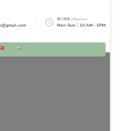
辦工時間 Office hour
k@gmail.com
Mon-Sun：10 AM - 6PM