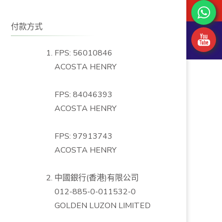
付款方式
FPS: 56010846
ACOSTA HENRY
FPS: 84046393
ACOSTA HENRY
FPS: 97913743
ACOSTA HENRY
中國銀行(香港)有限公司
012-885-0-011532-0
GOLDEN LUZON LIMITED