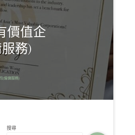
最有價值企
服務)
司(僱傭服務)
搜尋