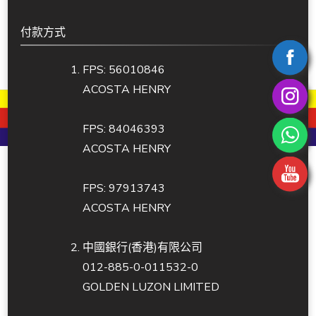
付款方式
FPS: 56010846
ACOSTA HENRY
FPS: 84046393
ACOSTA HENRY
FPS: 97913743
ACOSTA HENRY
中國銀行(香港)有限公司
012-885-0-011532-0
GOLDEN LUZON LIMITED