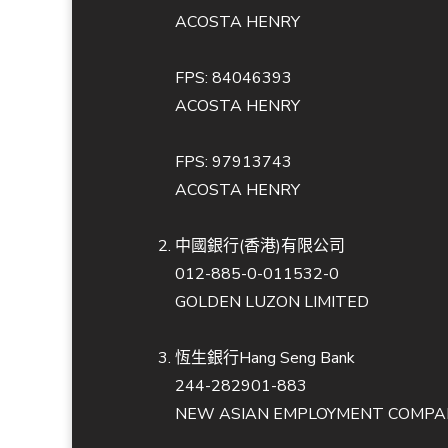
ACOSTA HENRY
FPS: 84046393
ACOSTA HENRY
FPS: 97913743
ACOSTA HENRY
中國銀行(香港)有限公司
012-885-0-011532-0
GOLDEN LUZON LIMITED
恆生銀行Hang Seng Bank
244-282901-883
NEW ASIAN EMPLOYMENT COMPAN