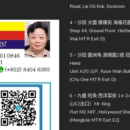
Road, Lai Chi Kok, Kowloon.
4，沙田 大圍 積運街 海福花園 
Shop 44, Ground Floor ,Holfor
Wai MTR Exit D)
5，沙田 圓洲角 源順圍2號 
Hand
Unit A30 ,G/F., Koon Wah Buil
(City One MTR Exit D)
6，九龍 旺角 西洋菜街 14
心E2出口）Mr. King
Flat M2 M/F., Hollywood Sho
(Mongkok MTR Exit E2)