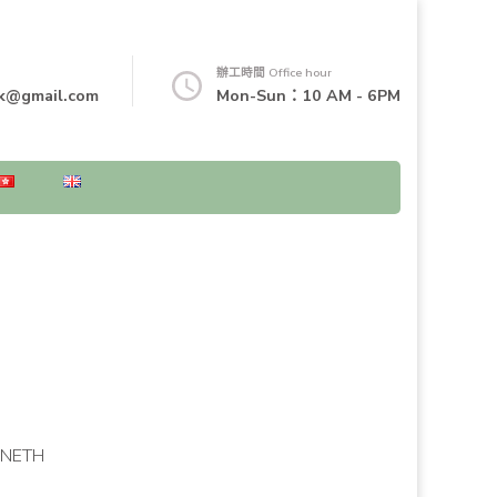
辦工時間 Office hour
k@gmail.com
Mon-Sun：10 AM - 6PM
ANETH