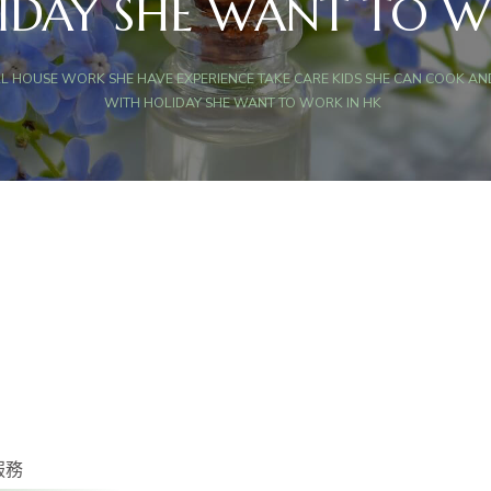
IDAY SHE WANT TO W
L HOUSE WORK SHE HAVE EXPERIENCE TAKE CARE KIDS SHE CAN COOK AND
WITH HOLIDAY SHE WANT TO WORK IN HK
服務