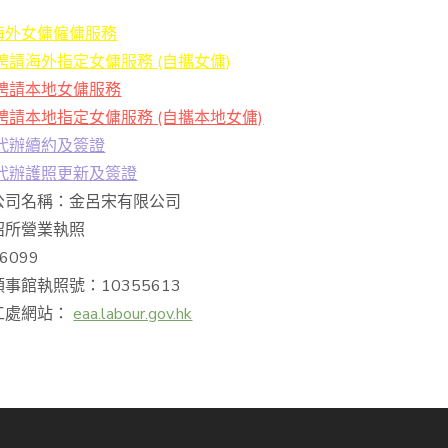
海外女傭僱傭服務
聘請海外指定女傭服務 (自攜女傭)
 聘請本地女傭服務
聘請本地指定女傭服務 (自攜本地女傭)
 代辦續約及簽證
 代辦護照更新及簽證
公司名稱：金呂宋有限公司
紹所營業執照
6099
事館執照號：10355613
工處網站：
eaa.labour.gov.hk