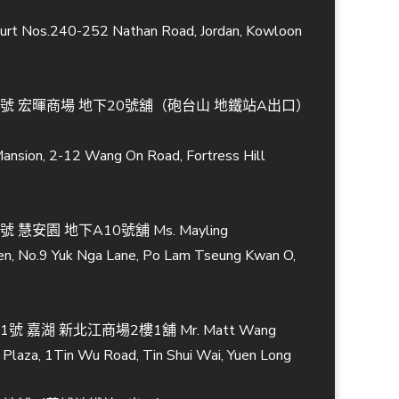
Court Nos.240-252 Nathan Road, Jordan, Kowloon
2號 宏暉商場 地下20號舖（砲台山 地鐵站A出口）
Mansion, 2-12 Wang On Road, Fortress Hill
慧安園 地下A10號舖 Ms. Mayling
en, No.9 Yuk Nga Lane, Po Lam Tseung Kwan O,
 嘉湖 新北江商場2樓1舖 Mr. Matt Wang
Plaza, 1Tin Wu Road, Tin Shui Wai, Yuen Long