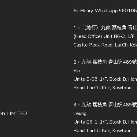
Sir Henry, Whatsapp:56010
1，（總行）九龍 荔枝角 青山道
(Head Office) Unit B6-3, 1/F
Castle Peak Road, Lai Chi Ko
2，九龍 荔枝角 青山道489號至
Sin
Units B-08, 1/F, Block B, Ho
Road, Lai Chi Kok, Kowloon.
3，九龍 荔枝角 青山道489號至
Y LIMITED
Leung
Units B6-1, 1/F, Block B, Ho
Road, Lai Chi Kok, Kowloon.