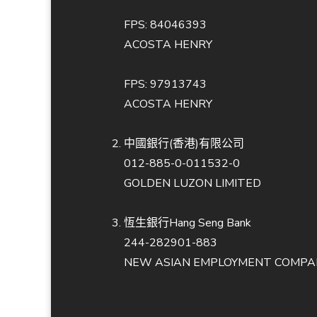
FPS: 84046393
ACOSTA HENRY
FPS: 97913743
ACOSTA HENRY
中國銀行(香港)有限公司
012-885-0-011532-0
GOLDEN LUZON LIMITED
恆生銀行Hang Seng Bank
244-282901-883
NEW ASIAN EMPLOYMENT COMPAN