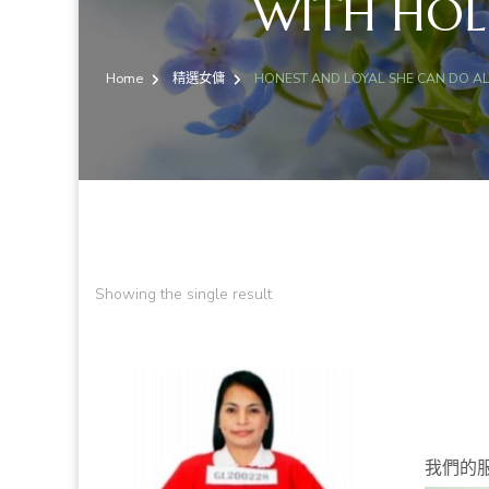
WITH HOL
Home
精選女傭
HONEST AND LOYAL SHE CAN DO AL
Showing the single result
我們的