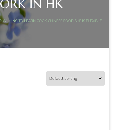
ORK IN HK
 WILLING TO LEARN COOK CHINESE FOOD SHE IS FLEXIBLE