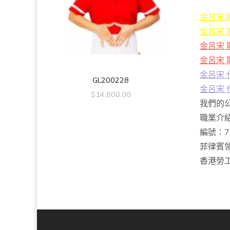
金呂宋
金呂宋 
金呂宋
金呂宋 
金呂宋
GL200228
金呂宋
$
14,800.00
我們的
職業介
編號：7
菲律賓領
香港勞