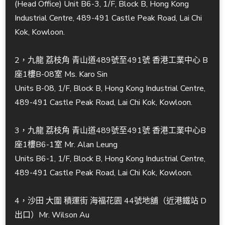
(Head Office) Unit B6-3, 1/F, Block B, Hong Kong
Industrial Centre, 489-491 Castle Peak Road, Lai Chi
Kok, Kowloon.
2，九龍 荔枝角 青山道489號至491號 香港工業中心 B
座1樓B-08室 Ms. Karo Sin
Units B-08, 1/F, Block B, Hong Kong Industrial Centre,
489-491 Castle Peak Road, Lai Chi Kok, Kowloon.
3，九龍 荔枝角 青山道489號至491號 香港工業中心B
座1樓B6-1室 Mr. Alan Leung
Units B6-1, 1/F, Block B, Hong Kong Industrial Centre,
489-491 Castle Peak Road, Lai Chi Kok, Kowloon.
4，沙田 大圍 積運街 海福花園 44號地舖（近港鐵站 D
出口）Mr. Wilson Au