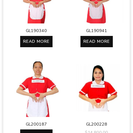
GL190340
GL190941
READ MORE
READ MORE
GL200187
GL200228
$
14,800.00