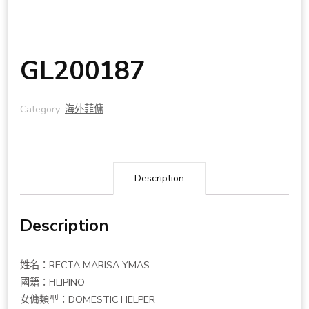
GL200187
Category:
海外菲傭
Description
Description
姓名：RECTA MARISA YMAS
國籍：FILIPINO
女傭類型：DOMESTIC HELPER