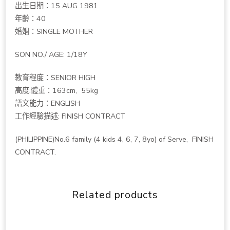
出生日期：15 AUG 1981
年齡：40
婚姻：SINGLE MOTHER
SON NO./ AGE: 1/18Y
教育程度：SENIOR HIGH
高度.體重：163cm, 55kg
語文能力：ENGLISH
工作經驗描述: FINISH CONTRACT
(PHILIPPINE)No.6 family (4 kids 4, 6, 7, 8yo) of Serve, FINISH
CONTRACT.
Related products